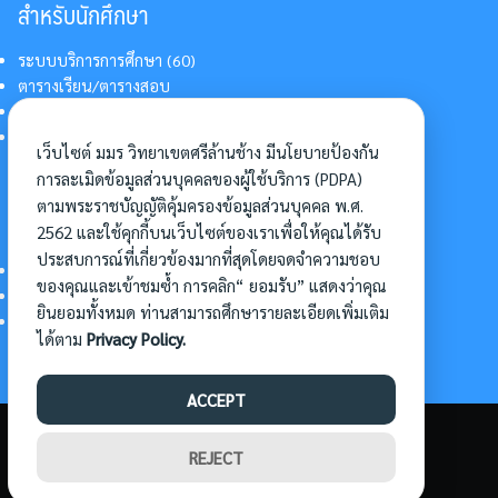
สำหรับนักศึกษา
ระบบบริการการศึกษา (60)
ตารางเรียน/ตารางสอบ
สารสนเทศบริการนักศึกษา
การแต่งกายนักศึกษา
เว็บไซต์ มมร วิทยาเขตศรีล้านช้าง มีนโยบายป้องกัน
การละเมิดข้อมูลส่วนบุคคลของผู้ใช้บริการ (PDPA)
ตามพระราชบัญญัติคุ้มครองข้อมูลส่วนบุคคล พ.ศ.
อื่นๆ
2562 และใช้คุกกี้บนเว็บไซต์ของเราเพื่อให้คุณได้รับ
ประสบการณ์ที่เกี่ยวข้องมากที่สุดโดยจดจำความชอบ
การเข้าศึกษาต่อ
ของคุณและเข้าชมซ้ำ การคลิก“ ยอมรับ” แสดงว่าคุณ
ดาวน์โหลดแบบฟอร์ม
ยินยอมทั้งหมด ท่านสามารถศึกษารายละเอียดเพิ่มเติม
การบริหารจัดการโครงการ
ได้ตาม
Privacy Policy.
ACCEPT
©2026 SLC.MBU.AC.TH. ALL RIGHTS RESERVED.
REJECT