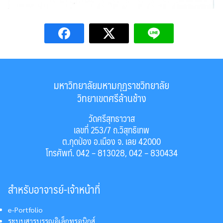
มหาวิทยาลัยมหามกุฏราชวิทยาลัย
วิทยาเขตศรีล้านช้าง
วัดศรีสุทธาวาส
เลขที่ 253/7 ถ.วิสุทธิเทพ
ต.กุดป่อง อ.เมือง จ. เลย 42000
โทรศัพท์. 042 – 813028, 042 – 830434
สำหรับอาจารย์-เจ้าหน้าที่
e-Portfolio
ระบบสารบรรณอิเล็กทรอนิกส์