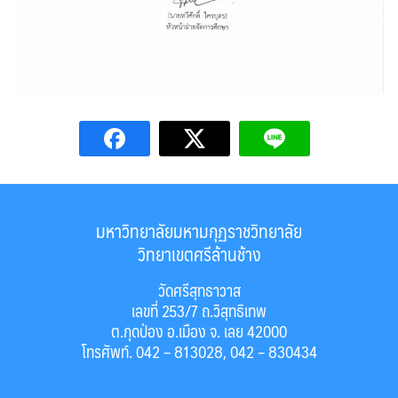
มหาวิทยาลัยมหามกุฏราชวิทยาลัย
วิทยาเขตศรีล้านช้าง
วัดศรีสุทธาวาส
เลขที่ 253/7 ถ.วิสุทธิเทพ
ต.กุดป่อง อ.เมือง จ. เลย 42000
โทรศัพท์. 042 – 813028, 042 – 830434