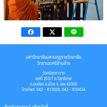
มหาวิทยาลัยมหามกุฏราชวิทยาลัย
วิทยาเขตศรีล้านช้าง
วัดศรีสุทธาวาส
เลขที่ 253/7 ถ.วิสุทธิเทพ
ต.กุดป่อง อ.เมือง จ. เลย 42000
โทรศัพท์. 042 – 813028, 042 – 830434
สำหรับอาจารย์-เจ้าหน้าที่