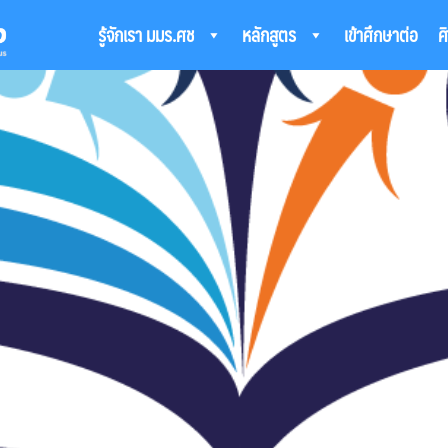
รู้จักเรา มมร.ศช
หลักสูตร
เข้าศึกษาต่อ
ศ
arch
: