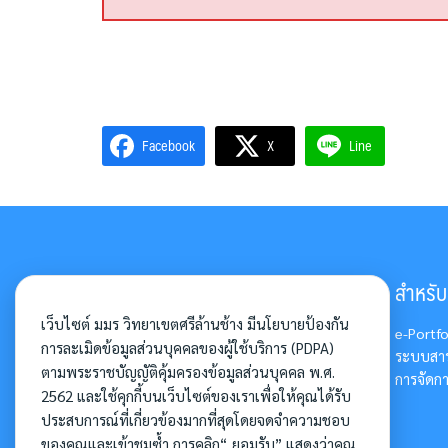
Facebook
X
Line
มหาวิทยาลัยมหามกุฏราชวิทยาลัย
สำหรับอ
วิทยาเขตศรีล้านช้าง
เว็บไซต์ มมร วิทยาเขตศรีล้านช้าง มีนโยบายป้องกัน
e-Portfo
การละเมิดข้อมูลส่วนบุคคลของผู้ใช้บริการ (PDPA)
วัดศรีสุทธาวาส
ระบบสาร
ตามพระราชบัญญัติคุ้มครองข้อมูลส่วนบุคคล พ.ศ.
เลขที่ 253/7 ถ.วิสุทธิเทพ
การจัดกา
2562 และใช้คุกกี้บนเว็บไซต์ของเราเพื่อให้คุณได้รับ
ต.กุดป่อง อ.เมือง จ. เลย 42000
ประสบการณ์ที่เกี่ยวข้องมากที่สุดโดยจดจำความชอบ
โทรศัพท์. 042 – 813028, 042 –
ของคุณและเข้าชมซ้ำ การคลิก“ ยอมรับ” แสดงว่าคุณ