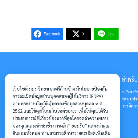
Facebook
X
Line
มหาวิทยาลัยมหามกุฏราชวิทยาลัย
สำหรับอ
วิทยาเขตศรีล้านช้าง
เว็บไซต์ มมร วิทยาเขตศรีล้านช้าง มีนโยบายป้องกัน
e-Portfo
การละเมิดข้อมูลส่วนบุคคลของผู้ใช้บริการ (PDPA)
วัดศรีสุทธาวาส
ระบบสาร
ตามพระราชบัญญัติคุ้มครองข้อมูลส่วนบุคคล พ.ศ.
เลขที่ 253/7 ถ.วิสุทธิเทพ
การจัดกา
2562 และใช้คุกกี้บนเว็บไซต์ของเราเพื่อให้คุณได้รับ
ต.กุดป่อง อ.เมือง จ. เลย 42000
ประสบการณ์ที่เกี่ยวข้องมากที่สุดโดยจดจำความชอบ
โทรศัพท์. 042 – 813028, 042 –
830434
ของคุณและเข้าชมซ้ำ การคลิก“ ยอมรับ” แสดงว่าคุณ
ยินยอมทั้งหมด ท่านสามารถศึกษารายละเอียดเพิ่มเติม