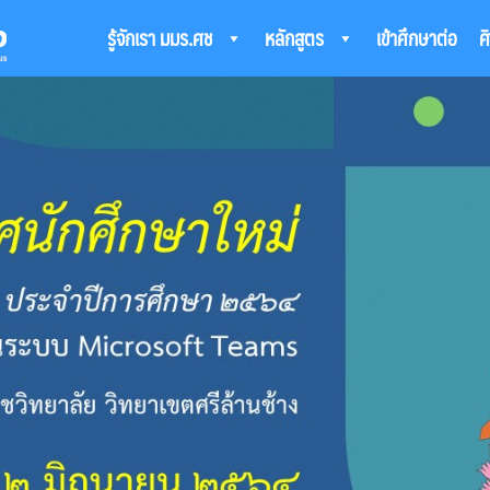
รู้จักเรา มมร.ศช
หลักสูตร
เข้าศึกษาต่อ
ศ
arch
: