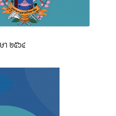
กษา ๒๕๖๔