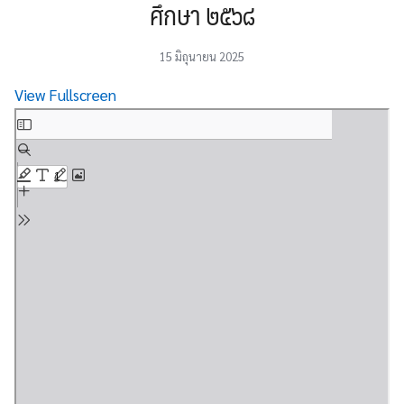
ศึกษา ๒๕๖๘
15 มิถุนายน 2025
View Fullscreen
Skip
to
PDF
content