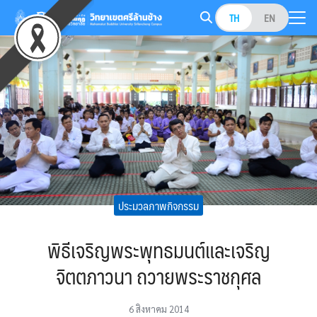
Skip
TH
EN
to
Search
content
for:
ประมวลภาพกิจกรรม
พิธีเจริญพระพุทธมนต์และเจริญ
จิตตภาวนา ถวายพระราชกุศล
6 สิงหาคม 2014