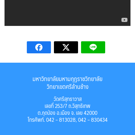
มหาวิทยาลัยมหามกุฏราชวิทยาลัย
วิทยาเขตศรีล้านช้าง
วัดศรีสุทธาวาส
เลขที่ 253/7 ถ.วิสุทธิเทพ
ต.กุดป่อง อ.เมือง จ. เลย 42000
โทรศัพท์. 042 – 813028, 042 – 830434