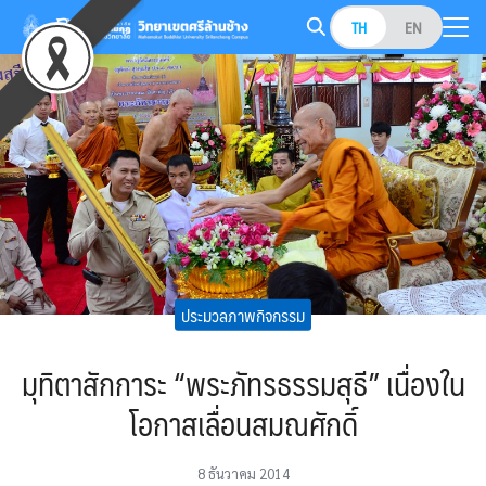
Skip
TH
EN
to
Search
content
for:
ประมวลภาพกิจกรรม
มุทิตาสักการะ “พระภัทรธรรมสุธี” เนื่องใน
โอกาสเลื่อนสมณศักดิ์
8 ธันวาคม 2014