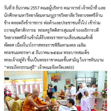
วันที่ 8 ธันวาคม 2557 คณะผู้บริหาร คณาจารย์ เจ้าหน้าที่ และ
นักศึกษามหาวิทยาลัยมหามกุฏราชวิทยาลัย วิทยาเขตศรีล้าน
ช้าง ตลอดถึงข้าราชการ พ่อค้าและประชาชนทั้วไป เข้าร่วม
ถวายมุทิตาสักการะ พระครูกิตติสารสุมณฑ์ รองอธิการบดี
วิทยาเขตศรีล้านช้างได้รับพระราชทานเลื่อนสมณศักดิ์
พัดยศ เนื่องในวโรกาสพระราชพิธีมหามงคล เฉลิม
พระชนมพรรษา ๕ ธันวาคม ๒๕๕๗ พระบาทสมเด็จ
พระเจ้าอยู่หัว ขึ้นเป็นพระราชาคณะชั้นสามัญ ในราชทินนาม
“พระภัทรธรรมสุธี” เจ้าคณะจังหวัดเลย(ธ)